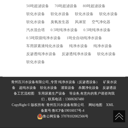
50吨超滤设备
70吨超滤设备
80吨超滤设备
软化水设备
软化水设备
软化水设备
软化水设备
软化水设备
臭氧发生器
风淋室
空气净化器
汽水混合塔
0.5吨纯净水设备
0.5吨纯净水设备
0.5吨双级纯净水设备
1吨全自动纯净水设备
车用尿素液纯化水设备
纯净水设备
纯净水设备
反渗透纯净水设备
反渗透纯净水设备
软化水设备
软化水设备
青州百川水设备有限公司.,专营
纯净水设备（反渗透设备）
矿泉水设
备
超纯水设备
软化水设备
灌装设备
杀菌净化设备
反渗透设
备工艺流程图
车用尿素生产设备
等业务,有意向的客户请咨询我
们，联系电话：
13606367480
CopyRight © 版权所有:
青州百川水设备有限公司.
网站地图
XML
备案号:
鲁ICP备19016017号-4
鲁公网安备
37078102002566号