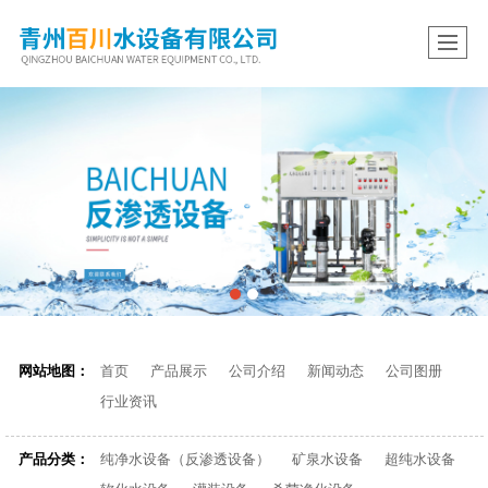
网站地图：
首页
产品展示
公司介绍
新闻动态
公司图册
行业资讯
产品分类：
纯净水设备（反渗透设备）
矿泉水设备
超纯水设备